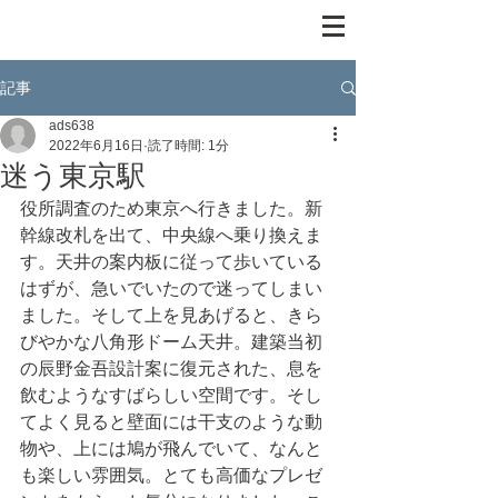
記事
ads638
2022年6月16日
読了時間: 1分
迷う東京駅
役所調査のため東京へ行きました。新
幹線改札を出て、中央線へ乗り換えま
す。天井の案内板に従って歩いている
はずが、急いでいたので迷ってしまい
ました。そして上を見あげると、きら
びやかな八角形ドーム天井。建築当初
の辰野金吾設計案に復元された、息を
飲むようなすばらしい空間です。そし
てよく見ると壁面には干支のような動
物や、上には鳩が飛んでいて、なんと
も楽しい雰囲気。とても高価なプレゼ